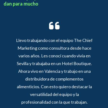
dan para mucho
r con
Llevo trabajando con el equipo The Chief
Trab
de las
Marketing como consultora desde hace
to
scalar
varios años. Les conocí cuando vivía en
consu
rar una
Sevilla y trabajaba en un Hotel Boutique.
es
 de
Ahora vivo en Valencia y trabajo en una
est
de
distribuidora de complementos
t
 tan
alimenticios. Con esto quiero destacar la
ial y
versatilidad del equipo y la
el plus
profesionalidad con la que trabajan.