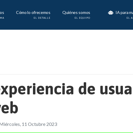
os
Cómo lo ofrecemos
Quiénes somos
IA para m
AMA
EL DETALLE
EL EQUIPO
EL 
xperiencia de usuar
web
Miércoles, 11 Octubre 2023