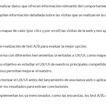
analizar datos que ofrecen información relevante del comportamien
opilan información detallada sobre las visitas que se realizan en l
n mapas de calor (por clics y por
scroll
) las visitas de la web y nos 
en realización de test A/B para evaluar la mejor opción.
aforma con diferentes herramientas orientadas a UX/UI, como mapas
 su objetivo es estudiar el UX/UI de nuestros principales competido
 nos permitan mejorar el nuestro.
testear el UX/UI antes del lanzamiento de una nueva web o aplicaci
r los resultados para extraer conclusiones.
lementan los ya mencionados, como las encuestas, los test A/B, 