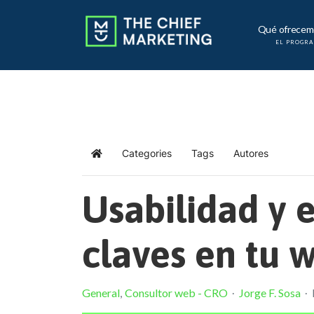
Qué ofrecem
EL PROGR
Categories
Tags
Autores
Home
Usabilidad y e
claves en tu 
General
Consultor web - CRO
Jorge F. Sosa