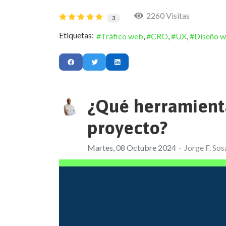
2260 Visitas
3
Etiquetas:
Tráfico web
CRO
UX
Diseño 
¿Qué herramienta
proyecto?
Martes, 08 Octubre 2024
Jorge F. Sos