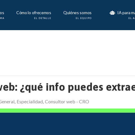
os
Cómo lo ofrecemos
Quiénes somos
IA para m
AMA
EL DETALLE
EL EQUIPO
EL 
eb: ¿qué info puedes extra
General
Especialidad
Consultor web - CRO