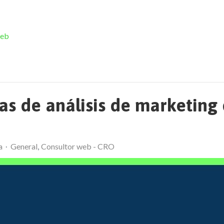
web
s de análisis de marketing d
a
General
Consultor web - CRO