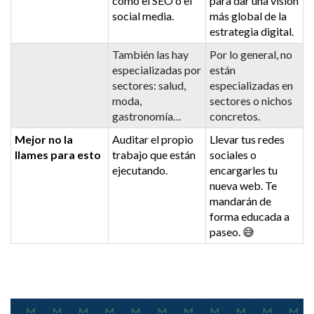
como el SEO o el
para dar una visión
social media.
más global de la
estrategia digital.
También las hay
Por lo general, no
especializadas por
están
sectores: salud,
especializadas en
moda,
sectores o nichos
gastronomía…
concretos.
Mejor no la
Auditar el propio
Llevar tus redes
llames para esto
trabajo que están
sociales o
ejecutando.
encargarles tu
nueva web. Te
mandarán de
forma educada a
paseo. 😅