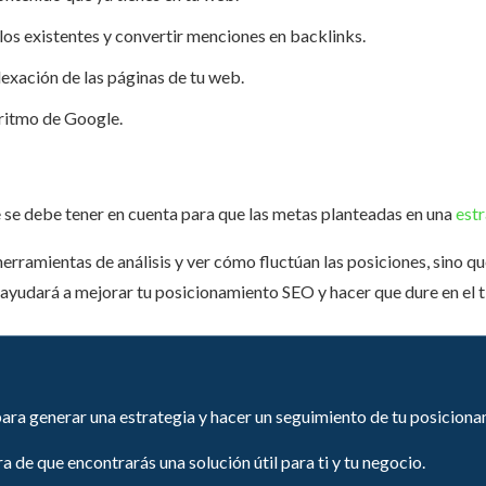
os existentes y convertir menciones en backlinks.
exación de las páginas de tu web.
oritmo de Google.
que se debe tener en cuenta para que las metas planteadas en una
estr
 herramientas de análisis y ver cómo fluctúan las posiciones, sino q
 ayudará a mejorar tu posicionamiento SEO y hacer que dure en el 
ara generar una estrategia y hacer un seguimiento de tu posiciona
 de que encontrarás una solución útil para ti y tu negocio.