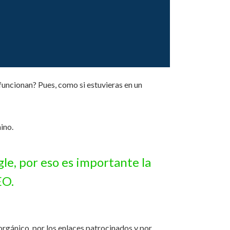
funcionan? Pues, como si estuvieras en un
ino.
le, por eso es importante la
EO.
rgánico, por los enlaces patrocinados y por