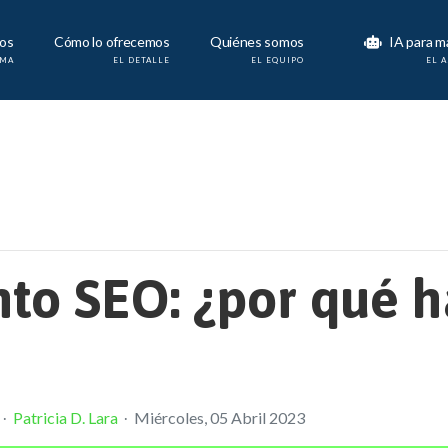
os
Cómo lo ofrecemos
Quiénes somos
IA para m
AMA
EL DETALLE
EL EQUIPO
EL 
to SEO: ¿por qué h
Patricia D. Lara
Miércoles, 05 Abril 2023