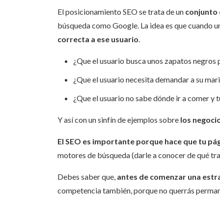
El posicionamiento SEO se trata de un
conjunto 
búsqueda como Google. La idea es que cuando un
correcta a ese usuario
.
¿Que el usuario busca unos zapatos negros p
¿Que el usuario necesita demandar a su mar
¿Que el usuario no sabe dónde ir a comer y t
Y así con un sinfín de ejemplos sobre
los negoci
El SEO es importante porque hace que tu pág
motores de búsqueda (darle a conocer de qué trata
Debes saber que,
antes de comenzar una estra
competencia también, porque no querrás permane