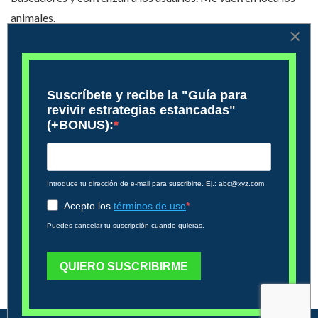
animales.
×
Entradas recientes del autor
Más publicaciones del autor
Guía de marketing para empresas que ofrecen servicios de
protección de datos
Viernes, 04 Julio 2025
'Copywriting' para ecommerce: cómo redactar tus textos para
vender más
Miércoles, 18 Junio 2025
Marketing digital para empresas de energía solar: a más
competencia, mayor esfuerzo en tu estrategia
Martes, 27 May 2025