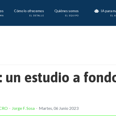
os
Cómo lo ofrecemos
Quiénes somos
IA para m
AMA
EL DETALLE
EL EQUIPO
EL 
: un estudio a fond
 CRO
Jorge F. Sosa
Martes, 06 Junio 2023