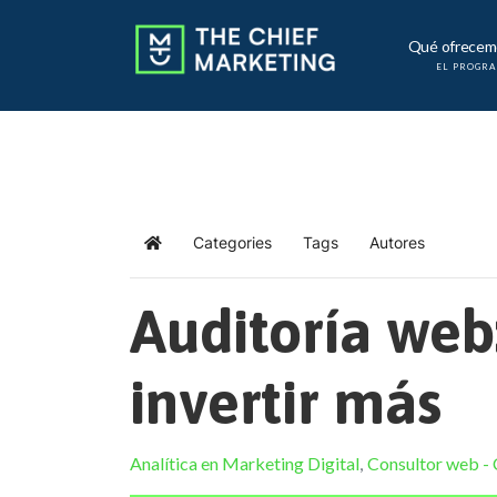
Qué ofrecem
EL PROGR
Categories
Tags
Autores
Home
Auditoría web
invertir más
Analítica en Marketing Digital
Consultor web -