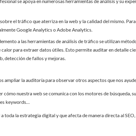
rofesional se apoya en numerosas herramientas de análisis y su expe
obre el tráfico que aterriza en la web y la calidad del mismo. Para e
almente Google Analytics o Adobe Analytics.
ento a las herramientas de análisis de tráfico se utilizan métodos
e calor para extraer datos útiles. Esto permite auditar en detalle
eb, detección de fallos y mejoras.
os ampliar la auditoría para observar otros aspectos que nos ayuden
r cómo nuestra web se comunica con los motores de búsqueda, su i
pales keywords…
 a toda la estrategia digital y que afecta de manera directa al SEO,