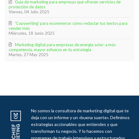
Guía de marketing para empresas que ofrecen servicios de
protección de datos
Viernes, 04 Julio 2025
'Copywriting' para ecommerce: cómo redactar tus textos para
vender más
Miércoles, 18 Junio 2025
Marketing digital para empresas de energía solar: a más
competencia, mayor esfuerzo en tu estrategia
Martes, 27 May 2025
No somos la consultora de marketing digital que te
deja con un informe y un «buena suerte». Definimos
estrategias accionables que entiendes y que
transforman tu negocio. Y lo hacemos con
programas de trabajo intensivos y estructurados.