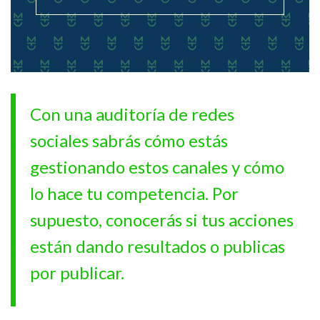
Con una auditoría de redes
sociales sabrás cómo estás
gestionando estos canales y cómo
lo hace tu competencia. Por
supuesto, conocerás si tus acciones
están dando resultados o publicas
por publicar.